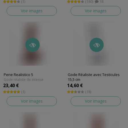
(1)
(180)
18
Voir images
Voir images
Pene Realistico 5
Gode Réaliste avec Testicules
15,5 cm
Gode réaliste de Intense
Gode réaliste de Glazed
23,40 €
14,60 €
(1)
(18)
Voir images
Voir images