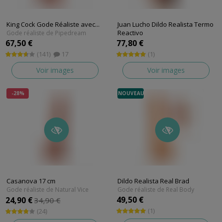
King Cock Gode Réaliste avec...
Juan Lucho Dildo Realista Termo
Reactivo
Gode réaliste de Pipedream
67,50 €
77,80 €
(141)
17
(1)
Voir images
Voir images
-28%
NOUVEAU
Casanova 17 cm
Dildo Realista Real Brad
Gode réaliste de Natural Vice
Gode réaliste de Real Body
49,50 €
24,90 €
34,90 €
(1)
(24)