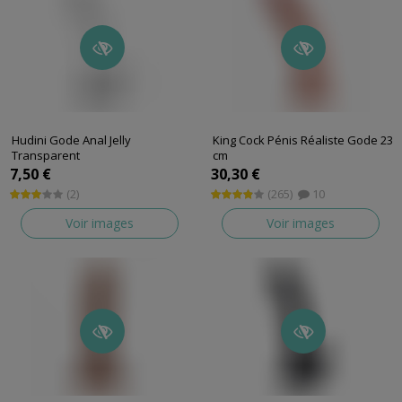
Hudini Gode Anal Jelly
King Cock Pénis Réaliste Gode 23
Transparent
cm
Gode réaliste de Crushious
Gode réaliste de Pipedream
7,50 €
30,30 €
(2)
(265)
10
Voir images
Voir images