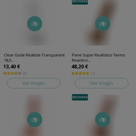
NOUVEAU
Clear Gode Réaliste Transparent
Pene Super Realístico Termo
18,5...
Reactivo...
Gode réaliste de X Ray
Gode réaliste de Silexd
13,40 €
48,20 €
(3)
(1)
Voir images
Voir images
NOUVEAU