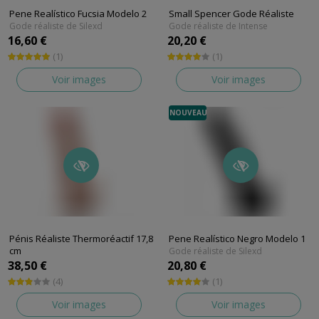
Pene Realístico Fucsia Modelo 2
Small Spencer Gode Réaliste
Gode réaliste de Silexd
Gode réaliste de Intense
16,60 €
20,20 €
(1)
(1)
Voir images
Voir images
NOUVEAU
Pénis Réaliste Thermoréactif 17,8
Pene Realístico Negro Modelo 1
cm
Gode réaliste de Silexd
Gode réaliste de Silexd
38,50 €
20,80 €
(4)
(1)
Voir images
Voir images