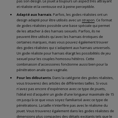
pas son design. Le jouet a toujours un aspect très attrayant
et réaliste et la ventouse est à peine perceptible.
Adapté aux harnais
. Parfois, les godes réalistes ont un
design adapté pour être utilisés avec un
strapon
. Ce format
de godes réalistes possède une base spéciale qui permet
de les attacher à des harnais sexuels. Parfois, ils ne
peuvent être utilisés qu'avec les harnais érotiques de
certaines marques, mais vous pouvez également trouver
des godes réalistes qui s'adaptent aux harnais universels.
Un gode réaliste pour harnais élargit les possibilités de jeu
sexuel pour les couples homosou hétéros. Cette
combinaison d'accessoires fonctionne aussi bien pour la
pénétration anale que vaginale.
Pour les débutants
. Dans la catégorie des godes réalistes,
vous trouverez des articles de différentes tailles. Si vous
n'avez pas encore d'expérience avec ce type de jouets,
l'idéal est d'acquérir un gode d'une longueur maximale de 15
cm jusqu'à ce que vous soyez familiarisé avec ce type de
pénétrations. La taille n'interfère pas avec le réalisme du
jouet. Vous trouverez également dans les godes réalistes de
dimensions plus compactes des détails excitants tels que le