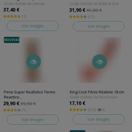
Gode réaliste de Intense
Gode réaliste de Natural Vice
37,40 €
31,90 €
41,90 €
(1)
(21)
Voir images
Voir images
NOUVEAU
Pene Super Realístico Termo
King Cock Pénis Réaliste 18 cm
Reactivo...
Gode réaliste de Pipedream
Gode réaliste de Silexd
17,10 €
29,90 €
39,90 €
(312)
8
(1)
Voir images
Voir images