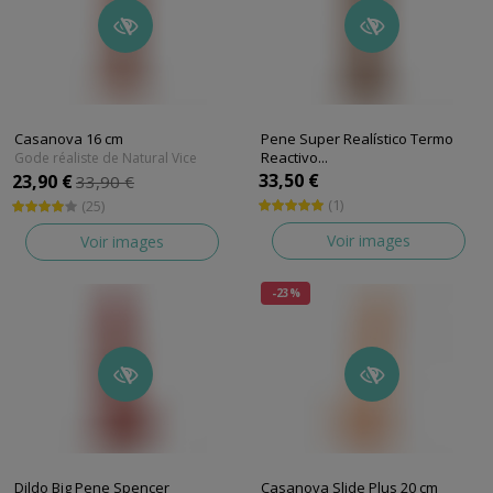
Casanova 16 cm
Pene Super Realístico Termo
Reactivo...
Gode réaliste de Natural Vice
Gode réaliste de Silexd
33,50 €
23,90 €
33,90 €
(1)
(25)
Voir images
Voir images
-23%
Dildo Big Pene Spencer
Casanova Slide Plus 20 cm