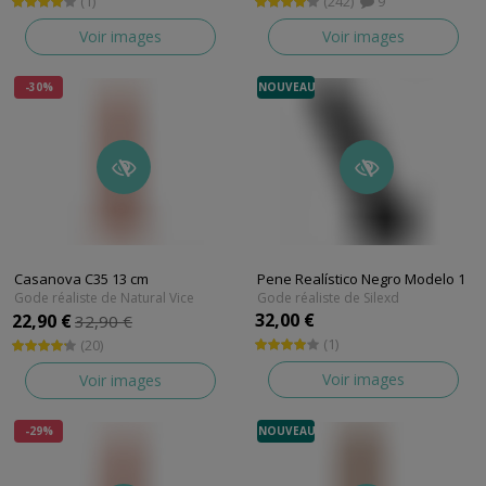
(1)
(242)
9
Voir images
Voir images
-30%
NOUVEAU
Casanova C35 13 cm
Pene Realístico Negro Modelo 1
Gode réaliste de Natural Vice
Gode réaliste de Silexd
32,00 €
22,90 €
32,90 €
(1)
(20)
Voir images
Voir images
-29%
NOUVEAU