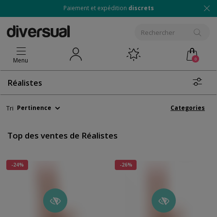
Paiement et expédition
discrets
0
Menu
Réalistes
Tri
Pertinence
Categories
Top des ventes de Réalistes
-24%
-26%