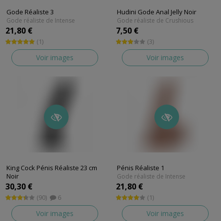
Gode Réaliste 3
Hudini Gode Anal Jelly Noir
Gode réaliste de Intense
Gode réaliste de Crushious
21,80 €
7,50 €
(1)
(3)
Voir images
Voir images
King Cock Pénis Réaliste 23 cm
Pénis Réaliste 1
Noir
Gode réaliste de Intense
Gode réaliste de Pipedream
30,30 €
21,80 €
(90)
6
(1)
Voir images
Voir images