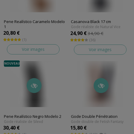
Pene Realístico Caramelo Modelo
Casanova Black 17 cm
1
Gode réaliste de Natural Vice
Gode réaliste de Silexd
20,80 €
24,90 €
34,90 €
(1)
(36)
Voir images
Voir images
NOUVEAU
Pene Realístico Negro Modelo 2
Gode Double Pénétration
Gode réaliste de Silexd
Gode double de Fetish Fantasy
30,40 €
15,80 €