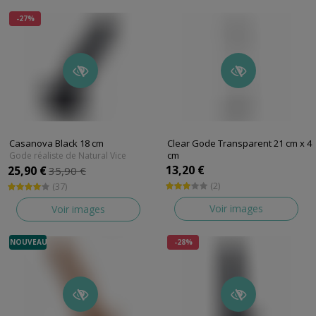
-27%
Casanova Black 18 cm
Clear Gode Transparent 21 cm x 4
cm
Gode réaliste de Natural Vice
Gode réaliste de X Ray
13,20 €
25,90 €
35,90 €
(2)
(37)
Voir images
Voir images
NOUVEAU
-28%