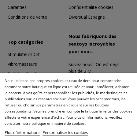
Garanties
Confidentialité cookies
Conditions de vente
Diversual Espagne
Nous fabriquons des
Top catégories
sextoys incroyables
pour vous.
Stimulateurs Clit
Vibromasseurs
Suivez-nous ! On est déjà
plus de 2 M
Satisfyer Pro 2
Nous utilisons nos propres cookies et ceux de tiers pour comprendre
Coffrets Érotiques
comment notre boutique en ligne est utilisée et pour l'améliorer, adapter
le contenu à vos goûts et personnaliser les publicités, le marketing et les
Masturbateurs
publications sur les réseaux sociaux. Vous pouvez les accepter tous, les
Meilleures ventes
refuser ou choisir vos paramètres en cliquant sur les boutons
correspondants. Veuillez prendre en compte le fait que le refus des cookies
affectera votre expérience d'achat. Pour plus d'informations, veuillez
consulter notre politique en matière de cookies.
Plus d'informations
Personnaliser les cookies