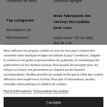
Conditions de vente
Diversual Espagne
Nous fabriquons des
Top catégories
sextoys incroyables
pour vous.
Stimulateurs Clit
Vibromasseurs
Suivez-nous ! On est déjà
plus de 2 M
Satisfyer Pro 2
Nous utilisons nos propres cookies et ceux de tiers pour comprendre
Coffrets Érotiques
comment notre boutique en ligne est utilisée et pour l'améliorer, adapter
le contenu à vos goûts et personnaliser les publicités, le marketing et les
Masturbateurs
publications sur les réseaux sociaux. Vous pouvez les accepter tous, les
Meilleures ventes
refuser ou choisir vos paramètres en cliquant sur les boutons
correspondants. Veuillez prendre en compte le fait que le refus des cookies
affectera votre expérience d'achat. Pour plus d'informations, veuillez
consulter notre politique en matière de cookies.
Plus d'informations
Personnaliser les cookies
J'accepte