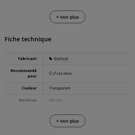
+ Voir plus
Fiche technique
Fabricant
Starbust
Recommandé
Les deux
pour
Couleur
Transparent
Matériau
Silicone
Envoi discret
Colis sans distinctifs
+ Voir plus
Garanties
3 ans de garantie