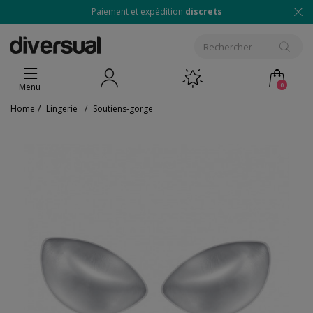
Paiement et expédition
discrets
0
Menu
Home
/
Lingerie
/
Soutiens-gorge