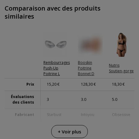
Comparaison avec des produits
similaires
Rembourrages
Booskin
Nutris
Push-Up
Poitrine
Soutien-gorge
Poitrine L
Bonnet D
Prix
15,20 €
128,30 €
18,30 €
Évaluations
3
3.0
5.0
des clients
Fabricant
Starbust
Intoyou
Obsessive
Couleur
Transparent
Beige
Noir
+ Voir plus