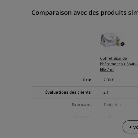
Comparaison avec des produits sim
Coffret Elixir de
Phéromones + Spatul
Elle 7 ml
Prix
7,00 €
Évaluations des clients
2.1
Fabricant
Tentación
Quantité
7 ml
+ Vo