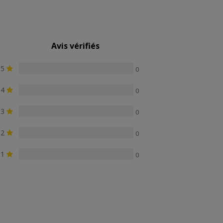
Avis vérifiés
5
0
4
0
3
0
2
0
1
0