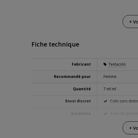
+ Vo
Fiche technique
Fabricant
Tentación
Recommandé pour
Femme
Quantité
7 ml ml
Envoi discret
Colis sans distin
Garanties
3 ans de garant
+ Vo