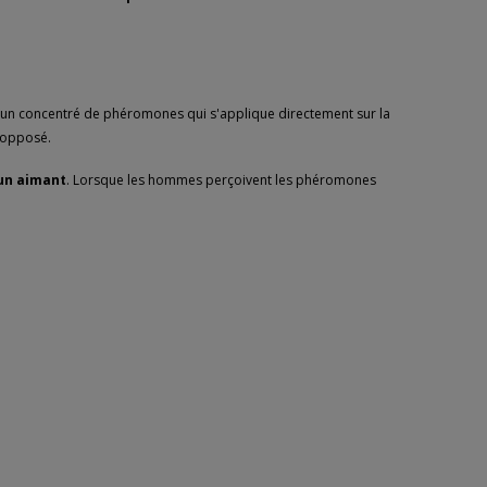
st un concentré de phéromones qui s'applique directement sur la
 opposé.
un aimant
. Lorsque les hommes perçoivent les phéromones