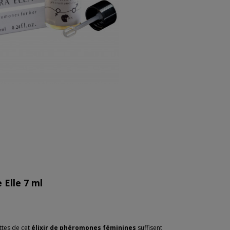
 Elle 7 ml
ttes de cet
élixir de phéromones féminines
suffisent