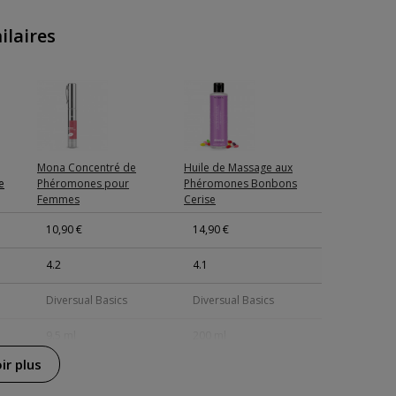
ilaires
Mona Concentré de
Huile de Massage aux
e
Phéromones pour
Phéromones Bonbons
Femmes
Cerise
10,90 €
14,90 €
4.2
4.1
Diversual Basics
Diversual Basics
9.5 ml
200 ml
ir plus