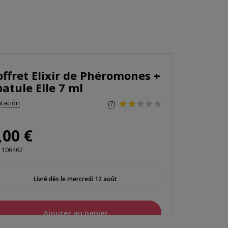
offret Elixir de Phéromones +
patule Elle 7 ml
tación
(7)
,00 €
106462
Livré dès le mercredi 12 août
Ajouter au panier