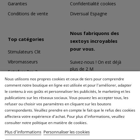
Garanties
Confidentialité cookies
Conditions de vente
Diversual Espagne
Nous fabriquons des
Top catégories
sextoys incroyables
pour vous.
Stimulateurs Clit
Vibromasseurs
Suivez-nous ! On est déjà
plus de 2 M
Satisfyer Pro 2
Nous utilisons nos propres cookies et ceux de tiers pour comprendre
Coffrets Érotiques
comment notre boutique en ligne est utilisée et pour l'améliorer, adapter
le contenu à vos goûts et personnaliser les publicités, le marketing et les
Masturbateurs
publications sur les réseaux sociaux. Vous pouvez les accepter tous, les
Meilleures ventes
refuser ou choisir vos paramètres en cliquant sur les boutons
correspondants. Veuillez prendre en compte le fait que le refus des cookies
affectera votre expérience d'achat. Pour plus d'informations, veuillez
consulter notre politique en matière de cookies.
Plus d'informations
Personnaliser les cookies