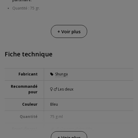
Quantité : 75 gr.
+ Voir plus
Fiche technique
Fabricant
Shunga
Recommandé
Les deux
pour
Couleur
Bleu
Quantité
75 g ml
Envoi discret
Colis sans distinctifs
+ Voir plus