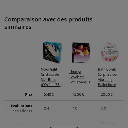
Comparaison avec des produits
similaires
Moonlight
Bath Bomb
Shunga
Cristaux de
Surprise con
Lovebath
Mer Brise
Vibrating
Lotus Sensuel
d'Océan 75 g
Bullet Rose
Prix
5,40 €
15,50 €
20,50 €
Évaluations
3.4
4.0
5.0
des clients
Big Teaze
Fabricant
Shunga
Shunga
Toys