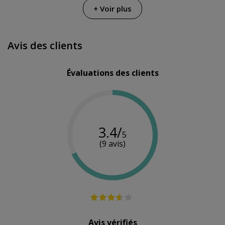
+ Voir plus
Couleur
Bleu
-
Rose
Quantité
75 g
650 g
200 ml
Avis des clients
Évaluations des clients
3.4/
5
(9 avis)
Avis vérifiés