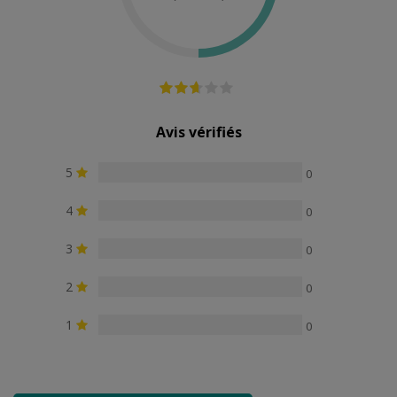
Piles
Oui
Oui
Oui
fournies
Résistance à
Submersible
Submersible
Submersibl
l'eau
100%
100%
100%
Avis vérifiés
5
0
4
0
3
0
2
0
1
0