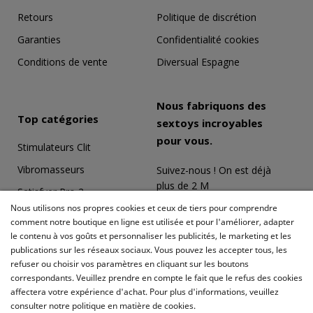
Retours
Politique de discrétion
Garanties
Confidentialité cookies
Conditions de vente
Diversual Espagne
Nous fabriquons des
Top catégories
sextoys incroyables
pour vous.
Stimulateurs Clit
Vibromasseurs
Suivez-nous ! On est déjà
plus de 2 M
Satisfyer Pro 2
Nous utilisons nos propres cookies et ceux de tiers pour comprendre
Coffrets Érotiques
comment notre boutique en ligne est utilisée et pour l'améliorer, adapter
le contenu à vos goûts et personnaliser les publicités, le marketing et les
Masturbateurs
publications sur les réseaux sociaux. Vous pouvez les accepter tous, les
Meilleures ventes
refuser ou choisir vos paramètres en cliquant sur les boutons
correspondants. Veuillez prendre en compte le fait que le refus des cookies
affectera votre expérience d'achat. Pour plus d'informations, veuillez
consulter notre politique en matière de cookies.