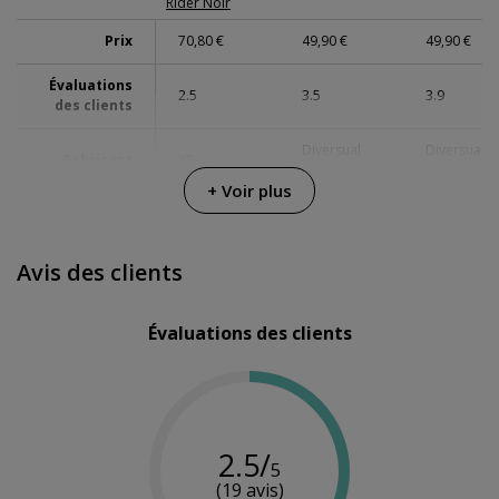
Rider Noir
Prix
70,80 €
49,90 €
49,90 €
Évaluations
2.5
3.5
3.9
des clients
Diversual
Diversual
Fabricant
XR
Basics
Basics
+ Voir plus
Couleur
Noir
Rose
Bleu
Matériau
Silicone
Silicone
Silicone
Avis des clients
Profondeur
12.7 cm
-
-
d'insertion
Évaluations des clients
Diamètre
3.8 cm
3.8 cm
3.8 cm
Multi-
Oui
Oui
Oui
vitesse
2.5/
5
Chargeur
Chargeur
Chargeur
Alimentation
(19 avis)
USB
USB
USB