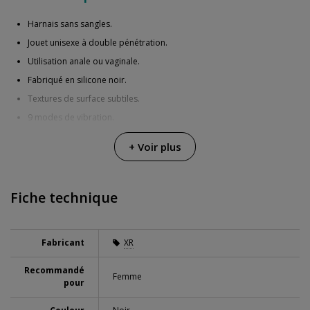
Harnais sans sangles.
Jouet unisexe à double pénétration.
Utilisation anale ou vaginale.
Fabriqué en silicone noir.
Textures de surface subtiles.
9 modes de vibration.
Boutons intégrés.
+ Voir plus
Batterie rechargeable.
Résistant à l'eau.
Fiche technique
Dimensions
: 6 cm y 12.7 cm.
Fabricant
XR
Recommandé
Femme
pour