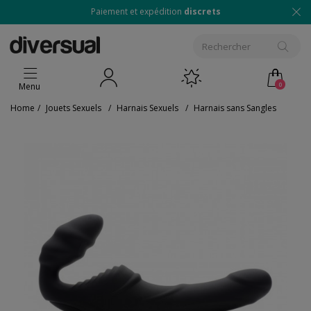
Paiement et expédition
discrets
0
Menu
Home
/
Jouets Sexuels
/
Harnais Sexuels
/
Harnais sans Sangles