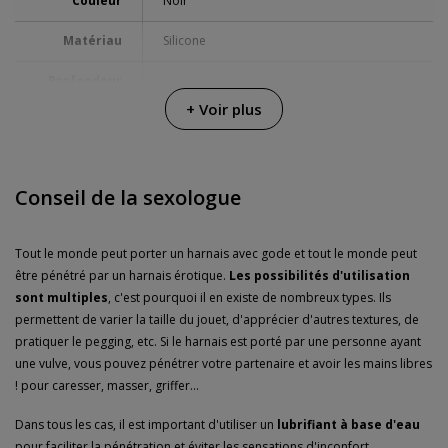
Couleur
Noir
Matériau
Silicone
Profondeur
12.7 cm
d'insertion
+ Voir plus
Diamètre
3.8 cm
Multi-vitesse
Conseil de la sexologue
Alimentation
Chargeur USB
Tout le monde peut porter un harnais avec gode et tout le monde peut
Piles
être pénétré par un harnais érotique.
Les possibilités d'utilisation
fournies
sont multiples
, c'est pourquoi il en existe de nombreux types. Ils
Résistance à
permettent de varier la taille du jouet, d'apprécier d'autres textures, de
Submersible 100%
l'eau
pratiquer le pegging, etc. Si le harnais est porté par une personne ayant
une vulve, vous pouvez pénétrer votre partenaire et avoir les mains libres
Envoi discret
Colis sans distinctifs
! pour caresser, masser, griffer...
Garanties
3 ans de garantie
Dans tous les cas, il est important d'utiliser un
lubrifiant à base d'eau
pour faciliter la pénétration et éviter les sensations d'inconfort.