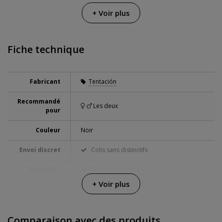
+ Voir plus
Fiche technique
Fabricant
Tentación
Recommandé
Les deux
pour
Couleur
Noir
Envoi discret
Colis sans distinctifs
Garanties
3 ans de garantie
+ Voir plus
Comparaison avec des produits