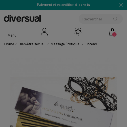
Paiement et expédition
discrets
0
Menu
Home
/
Bien-être sexuel
/
Massage Érotique
/
Encens