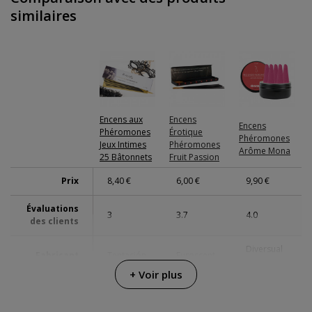
similaires
Encens aux
Encens
Encens
Phéromones
Érotique
Phéromones
Jeux Intimes
Phéromones
Arôme Mona
25 Bâtonnets
Fruit Passion
Prix
8,40 €
6,00 €
9,90 €
Évaluations
3
3.7
4.0
des clients
Diversual
Fabricant
Tentación
Euroscent
Basics
+ Voir plus
Couleur
Noir
-
Rose