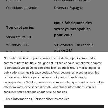
Conditions de vente
Diversual Espagne
Nous fabriquons des
Top catégories
sextoys incroyables
pour vous.
Stimulateurs Clit
Vibromasseurs
Suivez-nous ! On est déjà
plus de 2 M
Satisfyer Pro 2
Nous utilisons nos propres cookies et ceux de tiers pour comprendre
Coffrets Érotiques
comment notre boutique en ligne est utilisée et pour l'améliorer, adapter
le contenu à vos goûts et personnaliser les publicités, le marketing et les
Masturbateurs
publications sur les réseaux sociaux. Vous pouvez les accepter tous, les
Meilleures ventes
refuser ou choisir vos paramètres en cliquant sur les boutons
correspondants. Veuillez prendre en compte le fait que le refus des cookies
affectera votre expérience d'achat. Pour plus d'informations, veuillez
consulter notre politique en matière de cookies.
Plus d'informations
Personnaliser les cookies