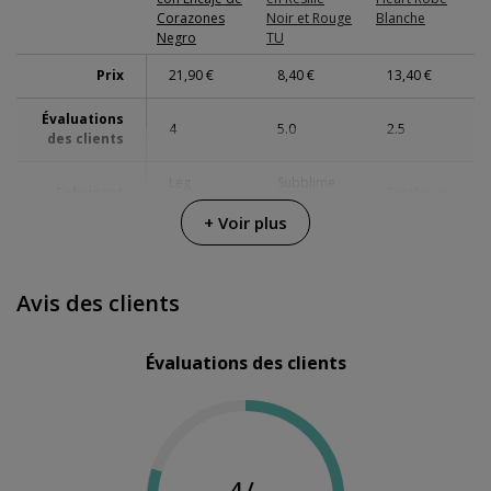
Corazones
Noir et Rouge
Blanche
Negro
TU
Prix
21,90 €
8,40 €
13,40 €
Évaluations
4
5.0
2.5
des clients
Leg
Subblime
Fabricant
Penthouse
Avenue
Fetish
+ Voir plus
Couleur
Noir
Noir
Blanc
Avis des clients
Évaluations des clients