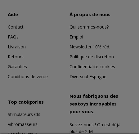
Aide
À propos de nous
Contact
Qui sommes-nous?
FAQs
Emploi
Livraison
Newsletter 10% réd.
Retours
Politique de discrétion
Garanties
Confidentialité cookies
Conditions de vente
Diversual Espagne
Nous fabriquons des
Top catégories
sextoys incroyables
pour vous.
Stimulateurs Clit
Vibromasseurs
Suivez-nous ! On est déjà
plus de 2 M
Satisfyer Pro 2