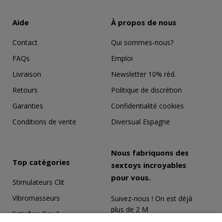
Aide
À propos de nous
Contact
Qui sommes-nous?
FAQs
Emploi
Livraison
Newsletter 10% réd.
Retours
Politique de discrétion
Garanties
Confidentialité cookies
Conditions de vente
Diversual Espagne
Nous fabriquons des
Top catégories
sextoys incroyables
pour vous.
Stimulateurs Clit
Vibromasseurs
Suivez-nous ! On est déjà
plus de 2 M
Satisfyer Pro 2