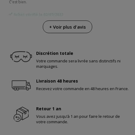
C'est bien.
Achat vérifié le 02/07/2022
+ Voir plus d'avis
Cr***
03/12/2021
Évaluation
Discrétion totale
Votre commande sera livrée sans distinctifs ni
Très petit pour le prix qu'il a.
marquages.
Achat vérifié le 28/11/2021
Livraison 48 heures
Recevez votre commande en 48 heures en France.
Cl***
29/08/2021
Retour 1 an
Interroger
Vous avez jusqu’à 1 an pour faire le retour de
Quoi de mieux pour acheter ce sac ou l'ensemble de 3 sacs pour les
votre commande.
jouets érotiques?