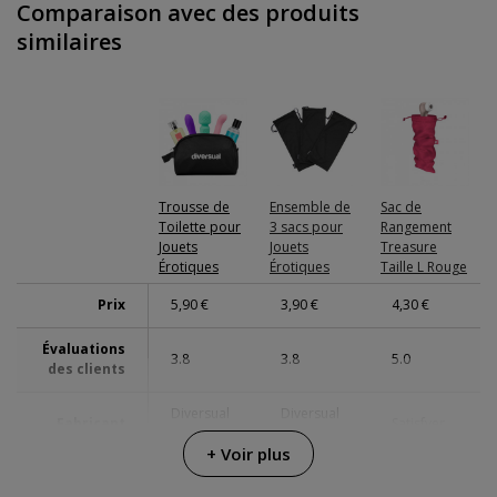
Comparaison avec des produits
Longueur
22 cm
boîte
similaires
Largeur
10 cm
boîte
Poids boîte
0.08 Kg
Envoi discret
Colis sans distinctifs
Trousse de
Ensemble de
Sac de
Garanties
3 ans de garantie
Toilette pour
3 sacs pour
Rangement
Jouets
Jouets
Treasure
Érotiques
Érotiques
Taille L Rouge
Prix
5,90 €
3,90 €
4,30 €
Évaluations
3.8
3.8
5.0
des clients
Diversual
Diversual
Fabricant
Satisfyer
Basics
Basics
+ Voir plus
Diversual
Diversual
Collection
-