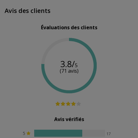
Basics
Basics
Avis des clients
Couleur
Noir
Noir
Rouge
Matériau
Nylon
Microfibra
Polyester
Évaluations des clients
3.8/
5
(71 avis)
Avis vérifiés
5
17