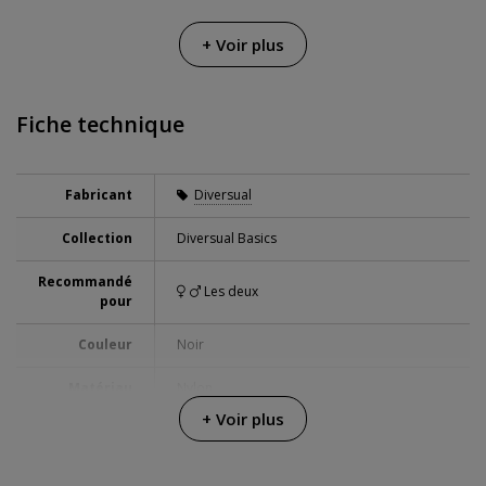
+ Voir plus
Fiche technique
Fabricant
Diversual
Collection
Diversual Basics
Recommandé
Les deux
pour
Couleur
Noir
Matériau
Nylon
+ Voir plus
Hauteur
14 cm
boîte