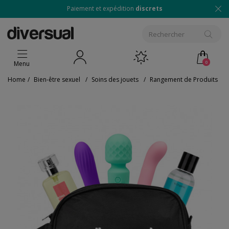
Paiement et expédition
discrets
0
Menu
Home
/
Bien-être sexuel
/
Soins des jouets
/
Rangement de Produits