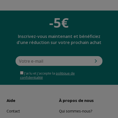
Évaluation
Taille parfaite pour satisfaire la chaleur des hommes.
-5€
Achat vérifié le 24/05/2021
Inscrivez-vous maintenant et bénéficiez
d'une réduction sur votre prochain achat
yo***
29/04/2021
Évaluation
Ce n'est pas du tout ce que vous décrivez dans le sac est très rigide
et le tissu très gras également à l'intérieur est rugueux.
J'ai lu et j'accepte la
politique de
confidentialité
Achat vérifié le 24/04/2021
Aide
À propos de nous
Ka***
25/01/2021
Contact
Qui sommes-nous?
Évaluation