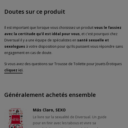
Doutes sur ce produit
Lo***
27/08/2021
Il est important que lorsque vous choisissez un produit
vous le fassiez
Évaluation
avec la certitude qu'il est idéal pour vous
, et c'est pourquoi chez
Parfait pour sauver tous les jouets.
Diversual il y a une équipe de spécialistes en
santé sexuelle et
sexologues
à votre disposition pour qu'ils puissent vous répondre sans
Achat vérifié le 19/08/2021
engagement en cas de doute.
Si vous avez des questions sur Trousse de Toilette pour Jouets Érotiques
cliquez ici
.
La***
02/08/2021
Évaluation
Généralement achetés ensemble
Il est assez grand, vous pouvez mettre tous vos jouets sans
problème.
Más Claro, SEXO
Achat vérifié le 25/07/2021
Le livre sur la sexualité de Diversual. Un guide
pour en finir avec les tabous et vivre sa