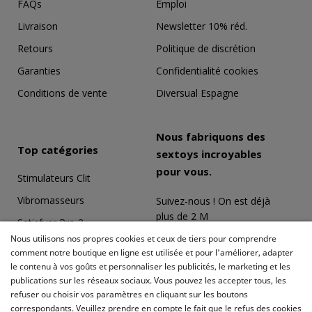
FAQs
Emploi
Il a une taille idéale pour sauver les jouets, il est suffisamment large.
Livraison
Newsletter 10% réd.
Achat vérifié le 22/01/2021
Retours
Politique de discrétion
Garanties
Confidentialité cookies
Conditions de vente
Diversual Espagne
Mi***
01/01/2021
Évaluation
Nous fabriquons des
Top catégories
Très utile pour sauver les jugetes.
sextoys incroyables
pour vous.
Stimulateurs Clit
Achat vérifié le 29/12/2020
Vibromasseurs
Suivez-nous ! On est déjà
plus de 2 M
Satisfyer Pro 2
Cl***
Nous utilisons nos propres cookies et ceux de tiers pour comprendre
Coffrets Érotiques
01/11/2020
comment notre boutique en ligne est utilisée et pour l'améliorer, adapter
le contenu à vos goûts et personnaliser les publicités, le marketing et les
Masturbateurs
Acheter fabriqué le 28/10/2020
publications sur les réseaux sociaux. Vous pouvez les accepter tous, les
Il est plus grand qu'il n'y paraît! J'ai pu mettre plusieurs bateaux et
Meilleures ventes
refuser ou choisir vos paramètres en cliquant sur les boutons
quelques jouets et il me reste encore de l'espace.
correspondants. Veuillez prendre en compte le fait que le refus des cookies