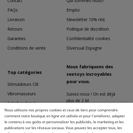
Contact
Qui sommes-nous?
FAQs
Emploi
Livraison
Newsletter 10% réd.
Retours
Politique de discrétion
Garanties
Confidentialité cookies
Conditions de vente
Diversual Espagne
Nous fabriquons des
Top catégories
sextoys incroyables
pour vous.
Stimulateurs Clit
Vibromasseurs
Suivez-nous ! On est déjà
plus de 2 M
Satisfyer Pro 2
Nous utilisons nos propres cookies et ceux de tiers pour comprendre
Coffrets Érotiques
comment notre boutique en ligne est utilisée et pour l'améliorer, adapter
le contenu à vos goûts et personnaliser les publicités, le marketing et les
Masturbateurs
publications sur les réseaux sociaux. Vous pouvez les accepter tous, les
Meilleures ventes