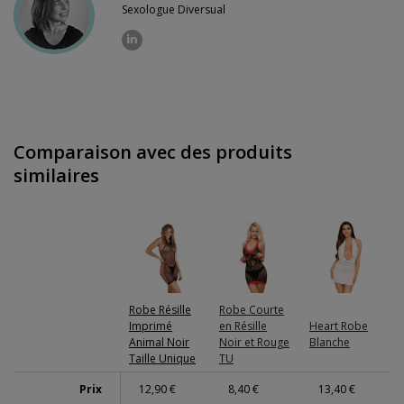
Sexologue Diversual
Comparaison avec des produits
similaires
Robe Résille
Robe Courte
Imprimé
en Résille
Heart Robe
Animal Noir
Noir et Rouge
Blanche
Taille Unique
TU
Prix
12,90 €
8,40 €
13,40 €