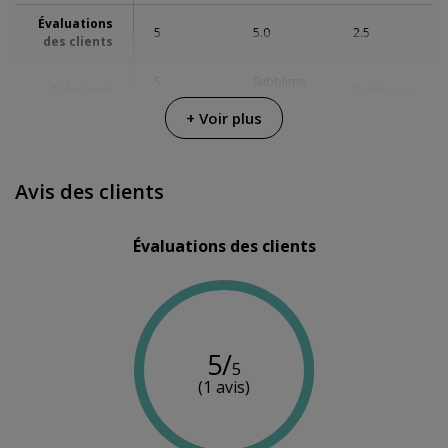
Évaluations
5
5.0
2.5
des clients
S
Subblime
Fabricant
Penthouse
Pleasures
Fetish
+ Voir plus
Couleur
Noir
Noir
Blanc
Matériau
Nylon
-
Nylon
Avis des clients
Évaluations des clients
5/
5
(1 avis)