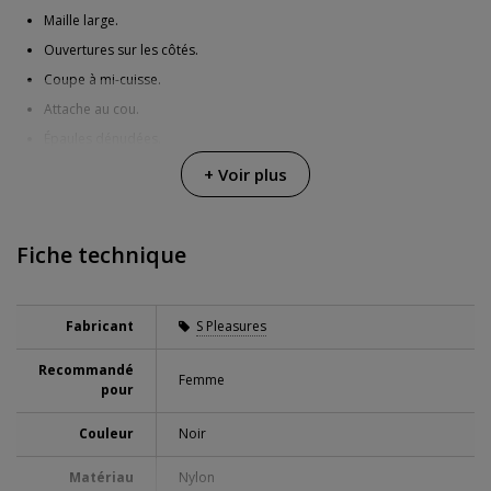
Maille large.
Ouvertures sur les côtés.
Coupe à mi-cuisse.
Attache au cou.
Épaules dénudées.
Couleur : noir.
+ Voir plus
Fiche technique
Fabricant
S Pleasures
Recommandé
Femme
pour
Couleur
Noir
Matériau
Nylon