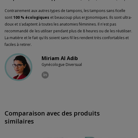
Envoi discret
Colis sans distinctifs
Contrairement aux autres types de tampons, les tampons sans ficelle
Garanties
3 ans de garantie
sont
100 % écologiques
et beaucoup plus ergonomiques. Ils sont ultra-
doux et s'adaptent à toutes les anatomies féminines. Il n'est pas
recommandé de les utiliser pendant plus de 8 heures ou de les réutiliser.
La matière et le fait qu'ils soient sans fil les rendent très confortables et
faciles à retirer.
Miriam Al Adib
Gynécologue Diversual
Comparaison avec des produits
similaires