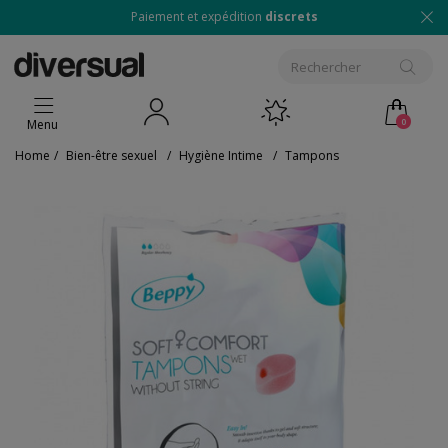
Paiement et expédition
discrets
0
Menu
Home
/
Bien-être sexuel
/
Hygiène Intime
/
Tampons