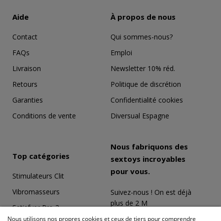
Aide
À propos de nous
Contact
Qui sommes-nous?
FAQs
Emploi
Livraison
Newsletter 10% réd.
Retours
Politique de discrétion
Garanties
Confidentialité cookies
Conditions de vente
Diversual Espagne
Nous fabriquons des
Top catégories
sextoys incroyables
pour vous.
Stimulateurs Clit
Vibromasseurs
Suivez-nous ! On est déjà
plus de 2 M
Satisfyer Pro 2
Nous utilisons nos propres cookies et ceux de tiers pour comprendre