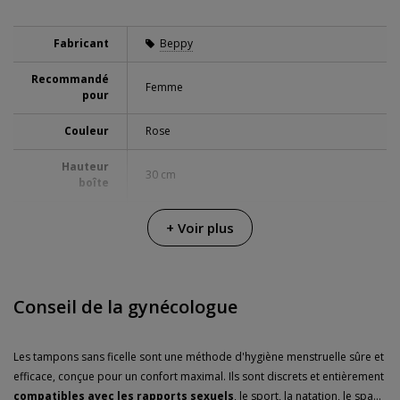
Fabricant
Beppy
Recommandé
Femme
pour
Couleur
Rose
Hauteur
30 cm
boîte
Longueur
3.5 cm
+ Voir plus
boîte
Largeur
21.5 cm
boîte
Conseil de la gynécologue
Poids boîte
0.105 Kg
Les tampons sans ficelle sont une méthode d'hygiène menstruelle sûre et
Résistance à
Submersible 100%
l'eau
efficace, conçue pour un confort maximal. Ils sont discrets et entièrement
compatibles avec les rapports sexuels
, le sport, la natation, le spa...