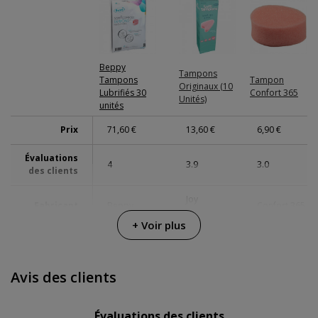
Beppy
Tampons
Tampons
Tampon
Originaux (10
Lubrifiés 30
Confort 365
Unités)
unités
Prix
71,60 €
13,60 €
6,90 €
Évaluations
4
3.9
3.0
des clients
Joy
Fabricant
Beppy
Confort 365
Division
+ Voir plus
Couleur
Rose
-
Rose
Résistance
Submersible
Submersible
Avis des clients
-
à l'eau
100%
100%
Évaluations des clients