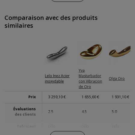
Piles
Comparaison avec des produits
fournies
similaires
Résistance à
Submersible 100%
l'eau
Envoi discret
Colis sans distinctifs
Garanties
3 ans de garantie
Yva
Lelo Inez Acier
Masturbador
Olga Oro
inoxydable
con Vibracion
de Oro
Prix
3 259,10 €
1 655,60 €
1 931,10 €
Évaluations
2.5
4.5
5.0
des clients
Fabricant
Lelo
Lelo
Lelo