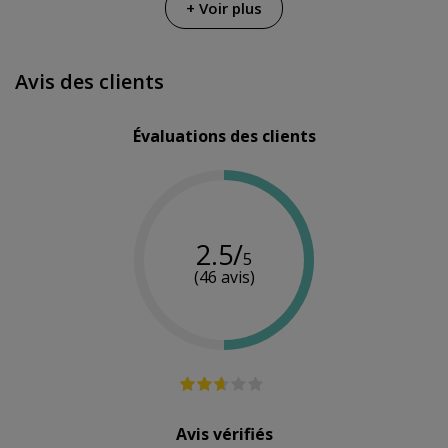
+ Voir plus
Couleur
Argenté
Doré
Doré
Acero
Matériau
-
-
inoxidable
Avis des clients
Multi-
Oui
Oui
-
vitesse
Évaluations des clients
Chargeur
Chargeur
Alimentation
-
USB
USB
Piles
Oui
Oui
-
fournies
2.5/
5
(46 avis)
Résistance à
Submersible
-
-
l'eau
100%
Avis vérifiés