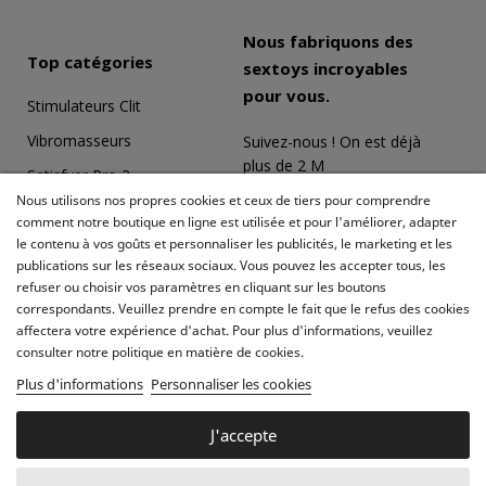
Nous fabriquons des
Top catégories
sextoys incroyables
pour vous.
Stimulateurs Clit
Vibromasseurs
Suivez-nous ! On est déjà
plus de 2 M
Satisfyer Pro 2
Nous utilisons nos propres cookies et ceux de tiers pour comprendre
Coffrets Érotiques
comment notre boutique en ligne est utilisée et pour l'améliorer, adapter
le contenu à vos goûts et personnaliser les publicités, le marketing et les
Masturbateurs
publications sur les réseaux sociaux. Vous pouvez les accepter tous, les
Meilleures ventes
refuser ou choisir vos paramètres en cliquant sur les boutons
correspondants. Veuillez prendre en compte le fait que le refus des cookies
affectera votre expérience d'achat. Pour plus d'informations, veuillez
consulter notre politique en matière de cookies.
Plus d'informations
Personnaliser les cookies
J'accepte