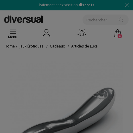
Paiement et expédition
discrets
0
Menu
Home
/
Jeux Érotiques
/
Cadeaux
/
Articles de Luxe