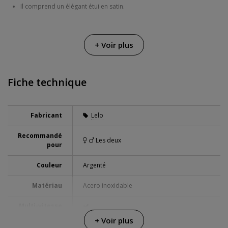
Il comprend un élégant étui en satin.
+ Voir plus
Fiche technique
Fabricant
Lelo
Recommandé
Les deux
pour
Couleur
Argenté
Matériau
Acero inoxidable
Multi-vitesse
+ Voir plus
Alimentation
Chargeur USB