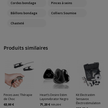
Cordes bondage
Pinces à seins
Bâillons bondage
Colliers Soumise
Chasteté
Produits similaires
Pinces avec Thérapie
Heart’s Desire Estim
Kit Electrastim
de Choc
Layonvibrator Negro
Sensavox
Électrostimulation
63,00 €
71,20 €
101,20 €