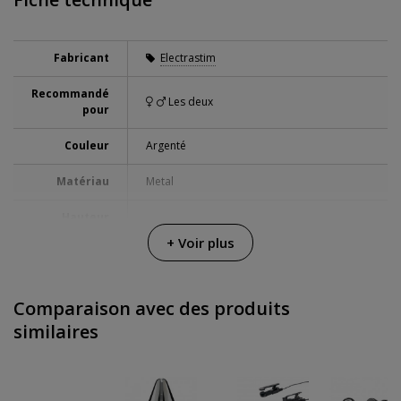
Fabricant
Electrastim
Recommandé
Les deux
pour
Couleur
Argenté
Matériau
Metal
Hauteur
9 cm
boîte
+ Voir plus
Longueur
15 cm
boîte
Comparaison avec des produits
Largeur
similaires
9 cm
boîte
Poids boîte
0.135 Kg