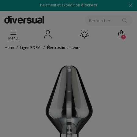
Paiement et expédition
discrets
0
Menu
Home
/
Ligne BDSM
/
Électrostimulateurs