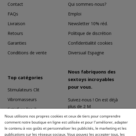
Contact
Qui sommes-nous?
FAQs
Emploi
Livraison
Newsletter 10% réd.
Retours
Politique de discrétion
Garanties
Confidentialité cookies
Conditions de vente
Diversual Espagne
Nous fabriquons des
Top catégories
sextoys incroyables
pour vous.
Stimulateurs Clit
Vibromasseurs
Suivez-nous ! On est déjà
plus de 2 M
Satisfyer Pro 2
Nous utilisons nos propres cookies et ceux de tiers pour comprendre
Coffrets Érotiques
comment notre boutique en ligne est utilisée et pour l'améliorer, adapter
le contenu à vos goûts et personnaliser les publicités, le marketing et les
Masturbateurs
publications sur les réseaux sociaux. Vous pouvez les accepter tous, les