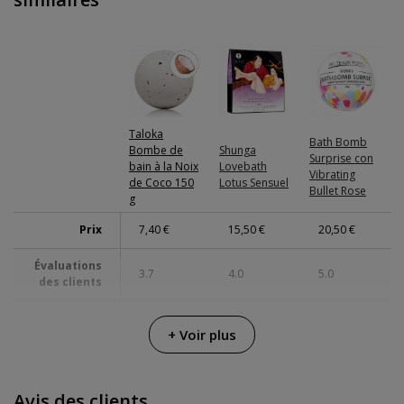
Taloka
Bath Bomb
Bombe de
Shunga
Surprise con
bain à la Noix
Lovebath
Vibrating
de Coco 150
Lotus Sensuel
Bullet Rose
g
Prix
7,40 €
15,50 €
20,50 €
Évaluations
3.7
4.0
5.0
des clients
Diverty
Big Teaze
Fabricant
Shunga
+ Voir plus
Sex
Toys
Couleur
Blanc
-
Rose
Avis des clients