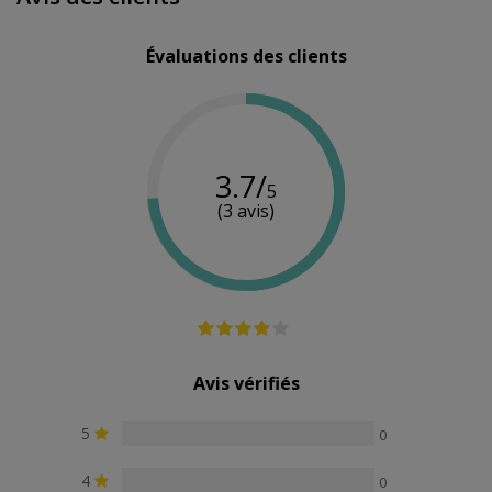
Quantité
150 g
650 g
200 ml
Évaluations des clients
3.7/
5
(3 avis)
Avis vérifiés
5
0
4
0