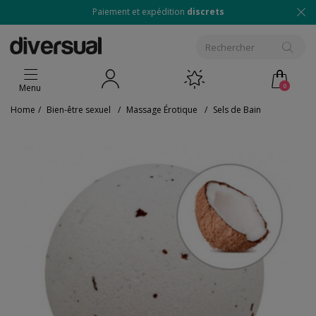
Paiement et expédition
discrets
0
Menu
Home
/
Bien-être sexuel
/
Massage Érotique
/
Sels de Bain