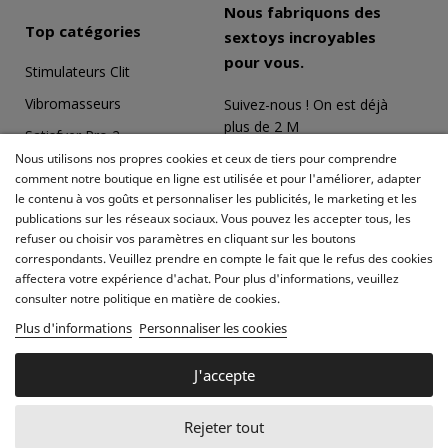
Nous fabriquons des
Top catégories
sextoys incroyables
pour vous.
Stimulateurs Clit
Vibromasseurs
Suivez-nous ! On est déjà
plus de 2 M
Satisfyer Pro 2
Nous utilisons nos propres cookies et ceux de tiers pour comprendre
Coffrets Érotiques
comment notre boutique en ligne est utilisée et pour l'améliorer, adapter
le contenu à vos goûts et personnaliser les publicités, le marketing et les
Masturbateurs
publications sur les réseaux sociaux. Vous pouvez les accepter tous, les
Meilleures ventes
refuser ou choisir vos paramètres en cliquant sur les boutons
correspondants. Veuillez prendre en compte le fait que le refus des cookies
affectera votre expérience d'achat. Pour plus d'informations, veuillez
consulter notre politique en matière de cookies.
Plus d'informations
Personnaliser les cookies
J'accepte
© 2012-2026 Diversual. Tous les droits sont
Rejeter tout
réservés.