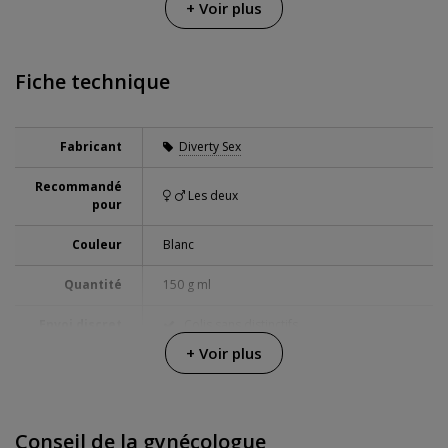
+ Voir plus
Fiche technique
Fabricant
Diverty Sex
Recommandé
Les deux
pour
Couleur
Blanc
Quantité
150 g ml
Envoi discret
Colis sans distinctifs
+ Voir plus
Garanties
3 ans de garantie
Conseil de la gynécologue