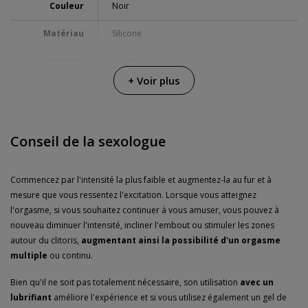
Couleur
Noir
Matériau
Silicone
Longueur
15 cm
+ Voir plus
Diamètre
3.5 cm
Multi-vitesse
Conseil de la sexologue
Alimentation
Chargeur USB
Piles
Commencez par l'intensité la plus faible et augmentez-la au fur et à
fournies
mesure que vous ressentez l'excitation. Lorsque vous atteignez
l'orgasme, si vous souhaitez continuer à vous amuser, vous pouvez à
Résistance à
Submersible 100%
l'eau
nouveau diminuer l'intensité, incliner l'embout ou stimuler les zones
autour du clitoris,
augmentant ainsi la possibilité d'un orgasme
Envoi discret
Colis sans distinctifs
multiple
ou continu.
Garanties
3 ans de garantie
Bien qu'il ne soit pas totalement nécessaire, son utilisation
avec un
lubrifiant
améliore l'expérience et si vous utilisez également un gel de