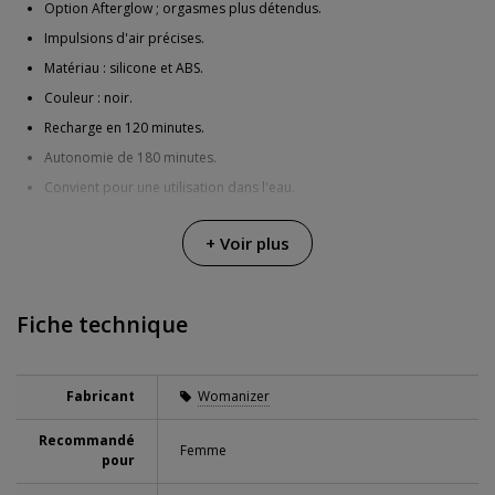
Option Afterglow ; orgasmes plus détendus.
Impulsions d'air précises.
Matériau : silicone et ABS.
Couleur : noir.
Recharge en 120 minutes.
Autonomie de 180 minutes.
Convient pour une utilisation dans l'eau.
Dimensions : 14,8 cm x 4,8 cm x 3,5 cm.
+ Voir plus
Fiche technique
Fabricant
Womanizer
Recommandé
Femme
pour