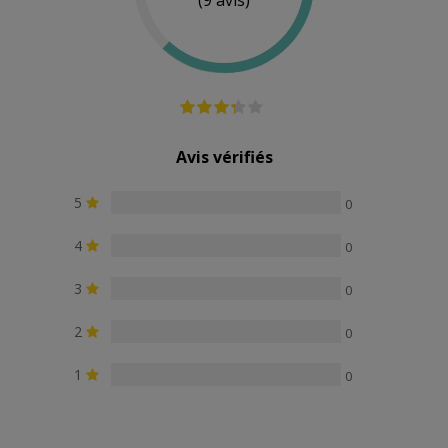
(9 avis)
Piles
Oui
Oui
Oui
fournies
Résistance à
Submersible
Submersible
Submersibl
l'eau
100%
100%
100%
Avis vérifiés
5
0
4
0
3
0
2
0
1
0