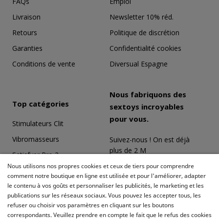
FAQs
Emploi
Livraison
Newsletter 10% réd.
Retours
Politique de discrétion
Garanties
Confidentialité cookies
Conditions de vente
Diversual Espagne
Nous fabriquons des
Top catégories
sextoys incroyables
pour vous.
Stimulateurs Clit
Vibromasseurs
Suivez-nous ! On est déjà
plus de 2 M
Satisfyer Pro 2
Nous utilisons nos propres cookies et ceux de tiers pour comprendre
Coffrets Érotiques
comment notre boutique en ligne est utilisée et pour l'améliorer, adapter
le contenu à vos goûts et personnaliser les publicités, le marketing et les
Masturbateurs
publications sur les réseaux sociaux. Vous pouvez les accepter tous, les
Meilleures ventes
refuser ou choisir vos paramètres en cliquant sur les boutons
correspondants. Veuillez prendre en compte le fait que le refus des cookies