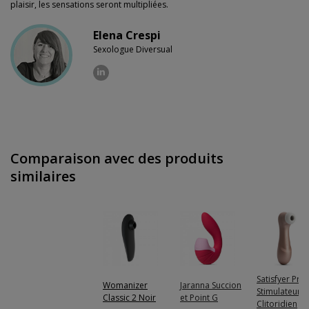
plaisir, les sensations seront multipliées.
Elena Crespi
Sexologue Diversual
Comparaison avec des produits
similaires
Satisfyer Pro 
Womanizer
Jaranna Succion
Stimulateur
Classic 2 Noir
et Point G
Clitoridien