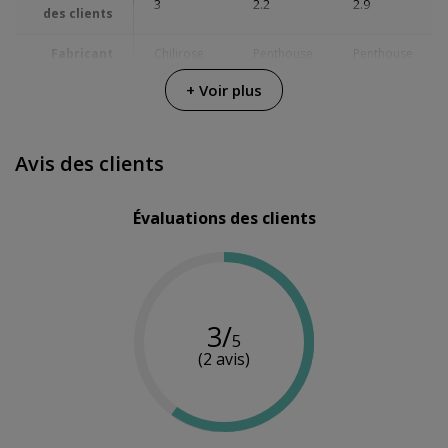
3
2.2
2.9
des clients
Fabricant
Chilirose
Penthouse
Penthouse
+ Voir plus
Couleur
Noir
Noir
Noir
Avis des clients
Évaluations des clients
3/
5
(2 avis)