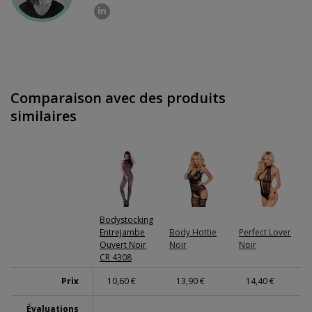
Comparaison avec des produits
similaires
Bodystocking
Entrejambe
Body Hottie
Perfect Lover
Ouvert Noir
Noir
Noir
CR 4308
Prix
10,60 €
13,90 €
14,40 €
Évaluations