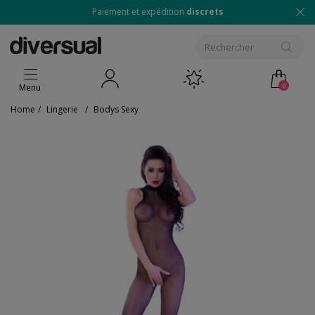
Paiement et expédition
discrets
0
Menu
Home
/
Lingerie
/
Bodys Sexy