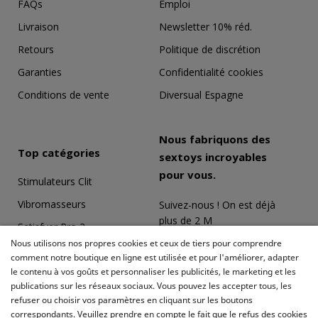
FAQs
Emploi
Livraison
Newsletter 10% réd.
Retours
Politique de discrétion
Garanties
Confidentialité cookies
Conditions de vente
Diversual Espagne
Nous fabriquons des
Top catégories
sextoys incroyables
pour vous.
Stimulateurs Clit
Vibromasseurs
Suivez-nous ! On est déjà
plus de 2 M
Satisfyer Pro 2
Nous utilisons nos propres cookies et ceux de tiers pour comprendre
Coffrets Érotiques
comment notre boutique en ligne est utilisée et pour l'améliorer, adapter
le contenu à vos goûts et personnaliser les publicités, le marketing et les
Masturbateurs
publications sur les réseaux sociaux. Vous pouvez les accepter tous, les
Meilleures ventes
refuser ou choisir vos paramètres en cliquant sur les boutons
correspondants. Veuillez prendre en compte le fait que le refus des cookies