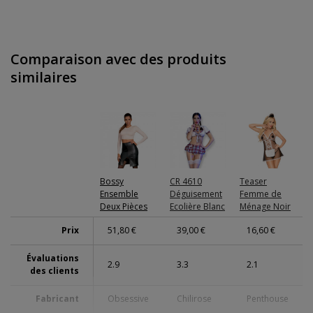
Comparaison avec des produits
similaires
Bossy
CR 4610
Teaser
Ensemble
Déguisement
Femme de
Deux Pièces
Ecolière Blanc
Ménage Noir
Prix
51,80 €
39,00 €
16,60 €
Évaluations
2.9
3.3
2.1
des clients
Fabricant
Obsessive
Chilirose
Penthouse