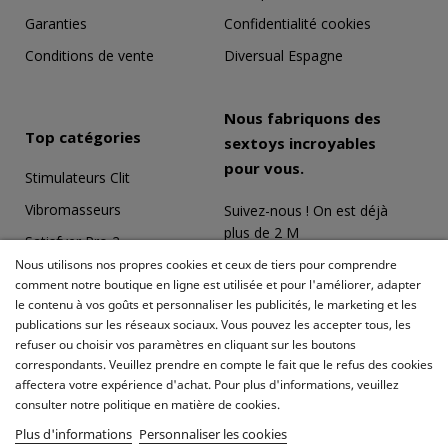
Garanties
Confidentialité cookies
Conditions de vente
Diversual Espagne
Nous fabriquons des
Top catégories
sextoys incroyables
pour vous.
Stimulateurs Clit
Vibromasseurs
Suivez-nous ! On est déjà
plus de 2 M
Satisfyer Pro 2
Nous utilisons nos propres cookies et ceux de tiers pour comprendre
Coffrets Érotiques
comment notre boutique en ligne est utilisée et pour l'améliorer, adapter
Masturbateurs
le contenu à vos goûts et personnaliser les publicités, le marketing et les
publications sur les réseaux sociaux. Vous pouvez les accepter tous, les
Meilleures ventes
refuser ou choisir vos paramètres en cliquant sur les boutons
correspondants. Veuillez prendre en compte le fait que le refus des cookies
affectera votre expérience d'achat. Pour plus d'informations, veuillez
consulter notre politique en matière de cookies.
Plus d'informations
Personnaliser les cookies