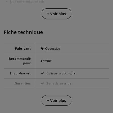
Jupe noire imitation cuir.
Tissus extensibles pour plus de confort.
+ Voir plus
Guía de tallas Obsessive:
Fiche technique
Fabricant
Obsessive
Recommandé
Femme
pour
Envoi discret
Colis sans distinctifs
Garanties
3 ans de garantie
+ Voir plus