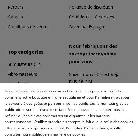
Retours
Politique de discrétion
Garanties
Confidentialité cookies
Conditions de vente
Diversual Espagne
Nous fabriquons des
Top catégories
sextoys incroyables
pour vous.
Stimulateurs Clit
Vibromasseurs
Suivez-nous ! On est déjà
plus de 2 M
Satisfyer Pro 2
Nous utilisons nos propres cookies et ceux de tiers pour comprendre
Coffrets Érotiques
comment notre boutique en ligne est utilisée et pour l'améliorer, adapter
le contenu à vos goûts et personnaliser les publicités, le marketing et les
Masturbateurs
publications sur les réseaux sociaux. Vous pouvez les accepter tous, les
Meilleures ventes
refuser ou choisir vos paramètres en cliquant sur les boutons
correspondants. Veuillez prendre en compte le fait que le refus des cookies
affectera votre expérience d'achat. Pour plus d'informations, veuillez
consulter notre politique en matière de cookies.