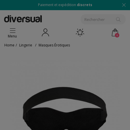
Paiement et expédition
discrets
0
Menu
Home
/
Lingerie
/
Masques Érotiques