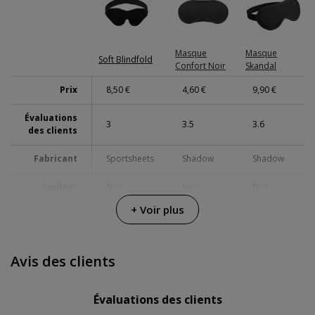
Masque
Masque
Soft Blindfold
Confort Noir
Skandal
Prix
8,50 €
4,60 €
9,90 €
Évaluations
3
3.5
3.6
des clients
Fabricant
Sportsheets
Shadow
Shadow
Couleur
Noir
Noir
Noir
+ Voir plus
Avis des clients
Évaluations des clients