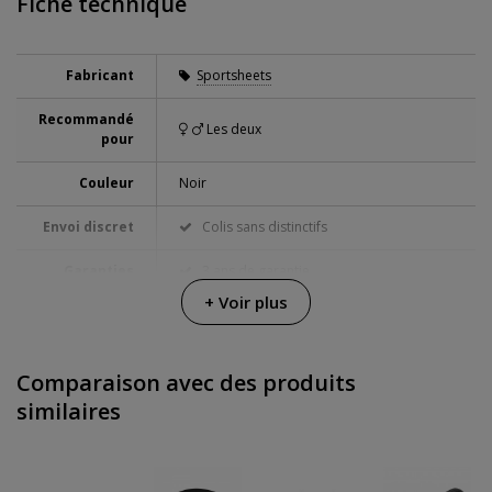
Fiche technique
Fabricant
Sportsheets
Recommandé
Les deux
pour
Couleur
Noir
Envoi discret
Colis sans distinctifs
Garanties
3 ans de garantie
+ Voir plus
Comparaison avec des produits
similaires