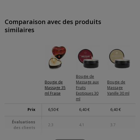
Comparaison avec des produits
similaires
Bougie de
Bougie de
Massage aux
Bougie de
Massage 35
Fruits
Massage
ml Fraise
Exotiques 30
Vanille 30 ml
ml
Prix
6,50 €
6,40 €
6,40 €
Évaluations
2.3
4.1
3.7
des clients