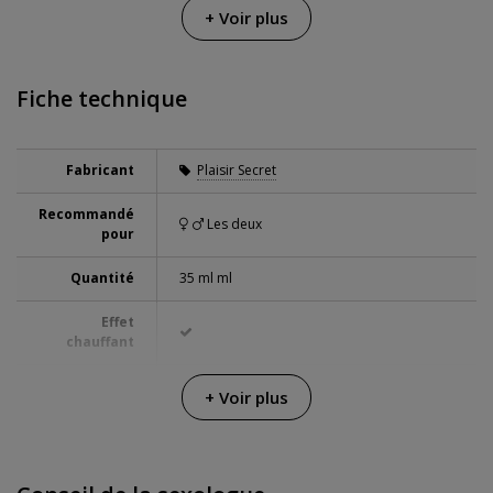
+ Voir plus
Fiche technique
Fabricant
Plaisir Secret
Recommandé
Les deux
pour
Quantité
35 ml ml
Effet
chauffant
Envoi discret
Colis sans distinctifs
+ Voir plus
Garanties
3 ans de garantie