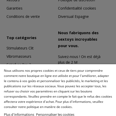
Garanties
Confidentialité cookies
Conditions de vente
Diversual Espagne
Nous fabriquons des
Top catégories
sextoys incroyables
pour vous.
Stimulateurs Clit
Vibromasseurs
Suivez-nous ! On est déjà
plus de 2 M
Satisfyer Pro 2
Nous utilisons nos propres cookies et ceux de tiers pour comprendre
Coffrets Érotiques
comment notre boutique en ligne est utilisée et pour l'améliorer, adapter
le contenu à vos goûts et personnaliser les publicités, le marketing et les
Masturbateurs
publications sur les réseaux sociaux. Vous pouvez les accepter tous, les
Meilleures ventes
refuser ou choisir vos paramètres en cliquant sur les boutons
correspondants. Veuillez prendre en compte le fait que le refus des cookies
affectera votre expérience d'achat. Pour plus d'informations, veuillez
consulter notre politique en matière de cookies.
Plus d'informations
Personnaliser les cookies