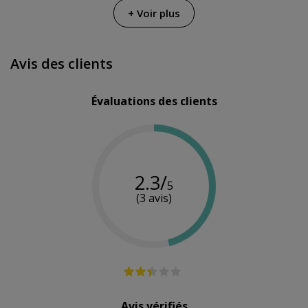
Plaisir
Diversual
Diversual
Fabricant
+ Voir plus
Secret
Basics
Basics
Quantité
35 ml
30 ml
30 ml
Avis des clients
Effet
Oui
-
-
chauffant
Évaluations des clients
2.3/
5
(3 avis)
Avis vérifiés