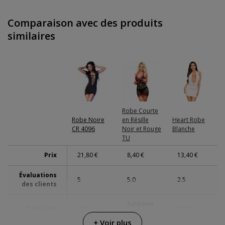
Comparaison avec des produits
similaires
Robe Courte
Robe Noire
en Résille
Heart Robe
CR 4096
Noir et Rouge
Blanche
TU
Prix
21,80 €
8,40 €
13,40 €
Évaluations
5
5.0
2.5
des clients
Subblime
Fabricant
Chilirose
Penthouse
Fetish
+ Voir plus