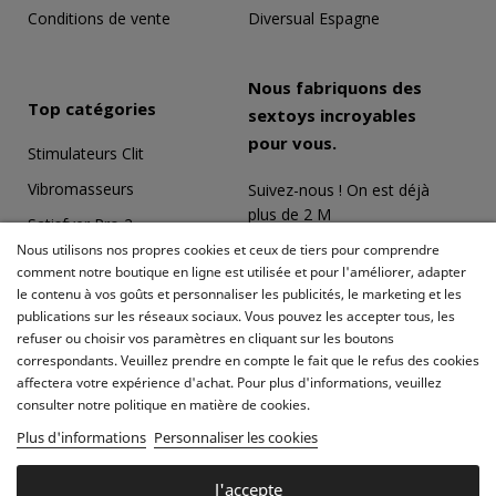
Conditions de vente
Diversual Espagne
Nous fabriquons des
Top catégories
sextoys incroyables
pour vous.
Stimulateurs Clit
Vibromasseurs
Suivez-nous ! On est déjà
plus de 2 M
Satisfyer Pro 2
Nous utilisons nos propres cookies et ceux de tiers pour comprendre
Coffrets Érotiques
comment notre boutique en ligne est utilisée et pour l'améliorer, adapter
le contenu à vos goûts et personnaliser les publicités, le marketing et les
Masturbateurs
publications sur les réseaux sociaux. Vous pouvez les accepter tous, les
Meilleures ventes
refuser ou choisir vos paramètres en cliquant sur les boutons
correspondants. Veuillez prendre en compte le fait que le refus des cookies
affectera votre expérience d'achat. Pour plus d'informations, veuillez
consulter notre politique en matière de cookies.
Plus d'informations
Personnaliser les cookies
J'accepte