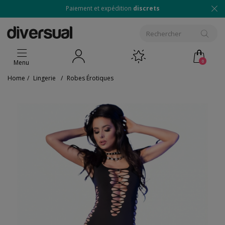
Paiement et expédition
discrets
0
Menu
Home
/
Lingerie
/
Robes Érotiques