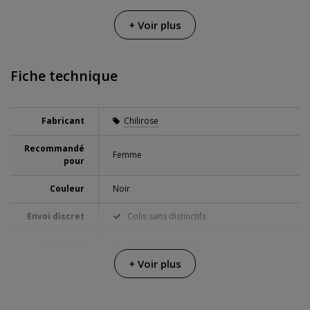
+ Voir plus
Fiche technique
Fabricant
Chilirose
Recommandé
Femme
pour
Couleur
Noir
Envoi discret
Colis sans distinctifs
Garanties
3 ans de garantie
+ Voir plus