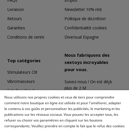
FAQs
Emploi
Livraison
Newsletter 10% réd.
Retours
Politique de discrétion
Garanties
Confidentialité cookies
Conditions de vente
Diversual Espagne
Nous fabriquons des
Top catégories
sextoys incroyables
pour vous.
Stimulateurs Clit
Vibromasseurs
Suivez-nous ! On est déjà
plus de 2 M
Satisfyer Pro 2
Nous utilisons nos propres cookies et ceux de tiers pour comprendre
Coffrets Érotiques
comment notre boutique en ligne est utilisée et pour l'améliorer, adapter
le contenu à vos goûts et personnaliser les publicités, le marketing et les
Masturbateurs
publications sur les réseaux sociaux. Vous pouvez les accepter tous, les
Meilleures ventes
refuser ou choisir vos paramètres en cliquant sur les boutons
correspondants. Veuillez prendre en compte le fait que le refus des cookies