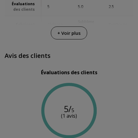
Évaluations
5
5.0
2.5
des clients
Subblime
Fabricant
Chilirose
Penthouse
Fetish
+ Voir plus
Couleur
Vert
Noir
Blanc
Avis des clients
Évaluations des clients
5/
5
(1 avis)