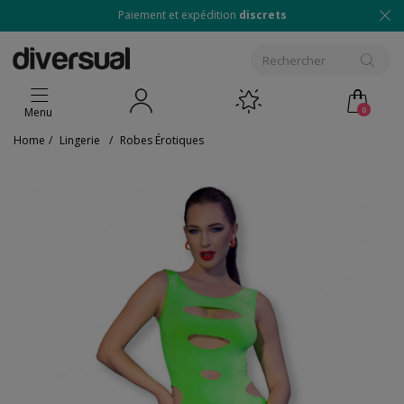
Paiement et expédition
discrets
0
Menu
Home
/
Lingerie
/
Robes Érotiques